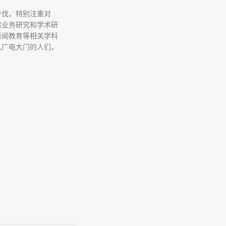
步伐，特别注重对
供业务研究和学术研
新闻教育等相关学科
入广电大门的人们，