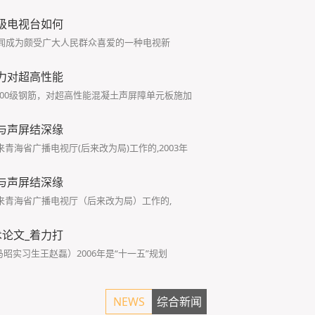
级电视台如何
新闻成为颇受广大人民群众喜爱的一种电视新
力对超高性能
B400级钢筋，对超高性能混凝土声屏障单元板施加
与声屏结深缘
来青海省广播电视厅(后来改为局)工作的,2003年
与声屏结深缘
年来青海省广播电视厅（后来改为局）工作的,
论文_着力打
昭实习生王赵磊）2006年是“十一五”规划
NEWS
综合新闻