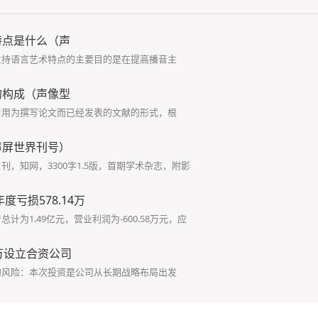
特点是什么（声
主持语言艺术特点的主要目的是在提高播音主
的构成（声像型
引用为撰写论文而已经发表的文献的形式，根
声屏世界刊号）
，知网，3300字1.5版，首期学术杂志，附影
度亏损578.14万
计为1.49亿元，营业利润为-600.58万元，应
万设立合资公司
的风险：本次投资是公司从长期战略布局出发